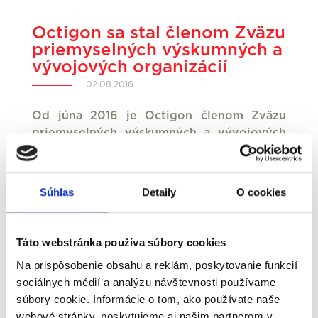
Octigon sa stal členom Zväzu
priemyselných výskumných a
vývojových organizácií
02.08.2016
Od júna 2016 je Octigon členom Zväzu
priemyselných výskumných a vývojových
organizácií (ďalej len „Zväz“ alebo
„ZPVVO“) ako nezávislej organizácie
združujúcej výskumné organizácie
Súhlas
Detaily
O cookies
založené na území Slovenskej republiky,
ktorých predmetom činnosti je výskum,
vývoj, vzdelávanie, certifikácia a s tým
Táto webstránka používa súbory cookies
súvisiace činnosti.
Na prispôsobenie obsahu a reklám, poskytovanie funkcií
sociálnych médií a analýzu návštevnosti používame
Nakoľko Octigon aktívne pôsobí aj v oblasti
súbory cookie. Informácie o tom, ako používate naše
projektov financovaných z verejných zdrojov,
webové stránky, poskytujeme aj našim partnerom v