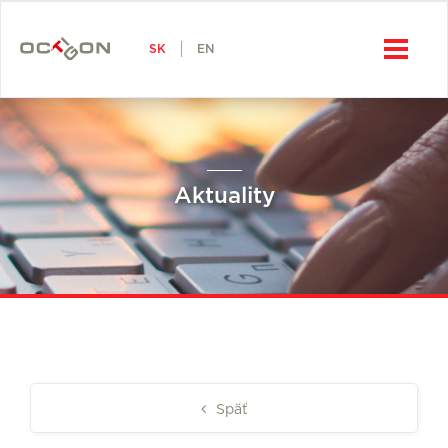
SK
Octigon, a.s.
SK
EN
Aktuality
Späť