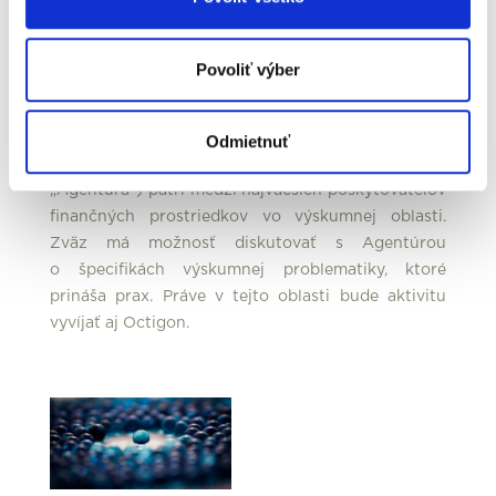
hospodárstva Slovenskej republiky a hodnotení
operačných programov z programového obdobia
2007 – 2013, ako napríklad Operačný program
Povoliť výber
Výskum a vývoj, Konkurencieschopnosť
a hospodársky rast a Informatizácia spoločnosti.
Odmietnuť
Agentúra na podporu výskumu a vývoja (ďalej len
„Agentúra“) patrí medzi najväčších poskytovateľov
finančných prostriedkov vo výskumnej oblasti.
Zväz má možnosť diskutovať s Agentúrou
o špecifikách výskumnej problematiky, ktoré
prináša prax. Práve v tejto oblasti bude aktivitu
vyvíjať aj Octigon.