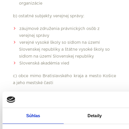
organizácie
b) ostatné subjekty verejnej správy:
záujmové združenia právnických osôb z
verejnej správy
verejné vysoké školy so sídlom na území
Slovenskej republiky a štátne vysoké školy so
sídlom na území Slovenskej republiky
Slovenská akadémia vied
c) obce mimo Bratislavského kraja a mesto Košice
a jeho mestské časti
d) vyššie územné celky mimo Bratislavského kraja
e) komora, na ktorú je prenesený výkon verejnej
Súhlas
Detaily
moci
Oprávnené aktivity: