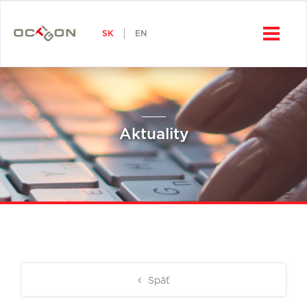
SK
Octigon, a.s.
SK
EN
Aktuality
Späť