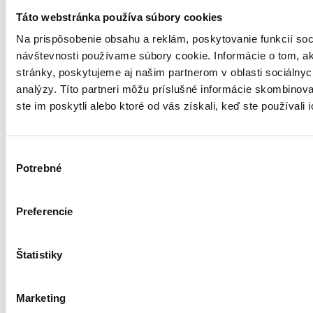
Táto webstránka používa súbory cookies
Projekt pre manažment údajov môže obsahovať
Na prispôsobenie obsahu a reklám, poskytovanie funkcií soc
aktivity č. A1 - A7 uvedené v tabuľke nižšie. Pre
návštevnosti používame súbory cookie. Informácie o tom, 
každý projekt je minimálnou obsahovou
stránky, poskytujeme aj našim partnerom v oblasti sociálnych
podmienkou realizácia minimálne jednej z aktivít
analýzy. Títo partneri môžu príslušné informácie skombinova
A2 - A5:
ste im poskytli alebo ktoré od vás získali, keď ste používali 
A1: Čistenie údajov a dosiahnutie požadovanej kvality dát
Výber
A2: Realizácia dátovej integrácie na centrálnu platformu
Potrebné
súhlasu
A3: Zavedenie manažmentu osobných údajov a poskytnu
dáta“
Preferencie
A4: Sprístupnenie údajov na analytické účely
Štatistiky
A5: Automatizovaná tvorba a zverejňovanie otvorených 
Marketing
A6: Využitie získaných údajov v rámci integrácie na cent