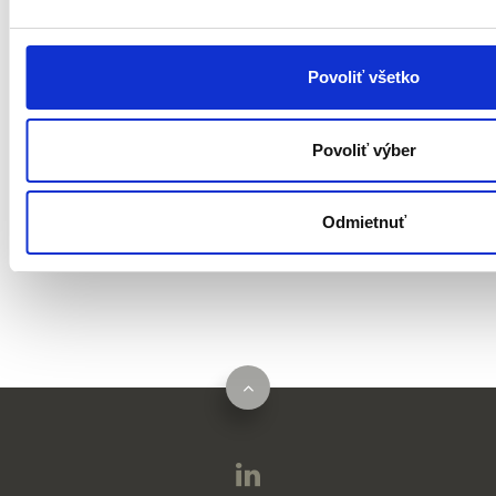
A7: Dátová legislatíva
Povoliť všetko
Oprávnené územie:
Povoliť výber
celé územie SR
Odmietnuť
Viac informácii o tejto výzve sa dozviete
TU
.