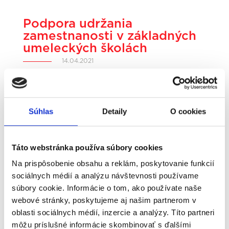
Podpora udržania
zamestnanosti v základných
umeleckých školách
14.04.2021
Ministerstvo práce, sociálnych vecí a
rodiny Slovenskej republiky ako riadiaci
orgán pre OP Ľudské zdroje uverejnilo
Súhlas
Detaily
O cookies
vyzvanie na predkladanie ŽoNFP, ktorého
cieľom je podpora udržania zamestnanosti
v základných umeleckých školách.
Táto webstránka používa súbory cookies
Na prispôsobenie obsahu a reklám, poskytovanie funkcií
Oprávnený žiadateľ:
sociálnych médií a analýzu návštevnosti používame
súbory cookie. Informácie o tom, ako používate naše
Ústredie práce, sociálnych vecí a rodiny
webové stránky, poskytujeme aj našim partnerom v
oblasti sociálnych médií, inzercie a analýzy. Títo partneri
Oprávnené cieľové skupiny:
môžu príslušné informácie skombinovať s ďalšími