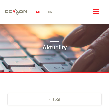
SK
Octigon, a.s.
SK
EN
Aktuality
Späť