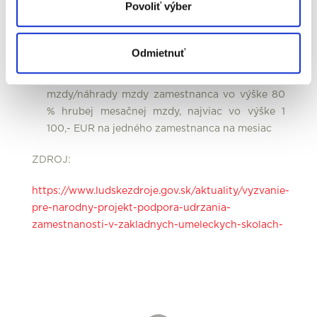
Povoliť výber
Alokácia a príspevok:
Odmietnuť
alokácia: 20 000 000,80 EUR
príspevok: úhradu príspevku časti
mzdy/náhrady mzdy zamestnanca vo výške 80
% hrubej mesačnej mzdy, najviac vo výške 1
100,- EUR na jedného zamestnanca na mesiac
ZDROJ:
https://www.ludskezdroje.gov.sk/aktuality/vyzvanie-
pre-narodny-projekt-podpora-udrzania-
zamestnanosti-v-zakladnych-umeleckych-skolach-