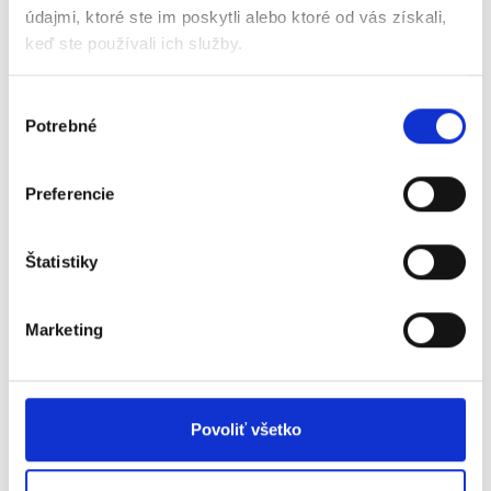
údajmi, ktoré ste im poskytli alebo ktoré od vás získali,
zamestnanec
keď ste používali ich služby.
zamestnávateľ
Zamestnancami pre účely tohto NP sa rozumejú:
Výber
Potrebné
súhlasu
pedagogickí zamestnanci základných
umeleckých škôl alebo zriaďovateľa, ak
Preferencie
základná umelecká škola nemá právnu
subjektivitu (s výkonom práce v základnej
umeleckej škole),
Štatistiky
nepedagogickí zamestnanci základných
umeleckých škôl (zamestnanci pri výkone
práce vo verejnom záujme) alebo
Marketing
zriaďovateľa, ak základná umelecká škola
nemá právnu subjektivitu (s výkonom práce v
základnej umeleckej škole).
Povoliť všetko
Oprávnené územie:
celé územie SR