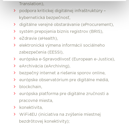
Translation),
podpora kritickej digitálnej infraštruktúry –
kybernetická bezpečnosť,
digitálne verejné obstarávanie (eProcurement),
systém prepojenia biznis registrov (BRIS),
eZdravie (eHealth),
elektronická výmena informácií sociálneho
zabezpečenia (EESSI),
európska e-Spravodlivosť (European e-Justice),
eArchivácia (eArchiving),
bezpečný internet a riešenie sporov online,
európske observatórium pre digitálne médiá,
blockchain,
európska platforma pre digitálne zručnosti a
pracovné miesta,
konektivita,
WiFi4EU (iniciatíva na zvýšenie miestnej
bezdrôtovej konektivity);