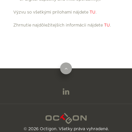
Výzvu so všetkými prílohami nájdete
TU
.
Zhrnutie najdôležitejších informácii nájdete
TU
.
© 2026 Octigon. Všetky práva vyhradené.