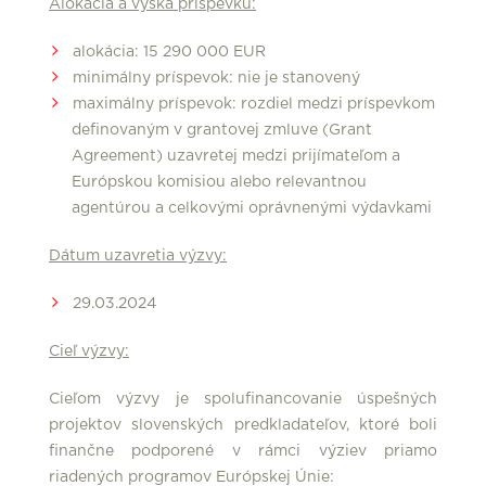
Alokácia a výška príspevku:
alokácia: 15 290 000 EUR
minimálny príspevok: nie je stanovený
maximálny príspevok: rozdiel medzi príspevkom
definovaným v grantovej zmluve (Grant
Agreement) uzavretej medzi prijímateľom a
Európskou komisiou alebo relevantnou
agentúrou a celkovými oprávnenými výdavkami
Dátum uzavretia výzvy:
29.03.2024
Cieľ výzvy:
Cieľom výzvy je spolufinancovanie úspešných
projektov slovenských predkladateľov, ktoré boli
finančne podporené v rámci výziev priamo
riadených programov Európskej Únie: