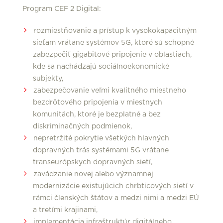
Program CEF 2 Digital:
rozmiestňovanie a prístup k vysokokapacitným
sieťam vrátane systémov 5G, ktoré sú schopné
zabezpečiť gigabitové pripojenie v oblastiach,
kde sa nachádzajú sociálnoekonomické
subjekty,
zabezpečovanie veľmi kvalitného miestneho
bezdrôtového pripojenia v miestnych
komunitách, ktoré je bezplatné a bez
diskriminačných podmienok,
nepretržité pokrytie všetkých hlavných
dopravných trás systémami 5G vrátane
transeurópskych dopravných sietí,
zavádzanie novej alebo významnej
modernizácie existujúcich chrbticových sietí v
rámci členských štátov a medzi nimi a medzi EÚ
a tretími krajinami,
implementácia infraštruktúr digitálneho