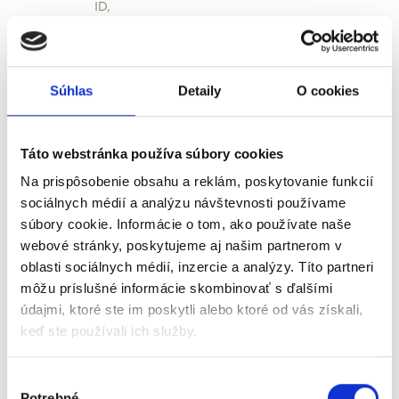
ID,
DIGITAL-ECCC-2022-CYBER-03-SOC,
DIGITAL-ECCC-2022-CYBER-03-NIS-
DIRECTIVE,
Súhlas
Detaily
O cookies
DIGITAL-EUROHPC-JU-2022-NCC-01-01,
DIGITAL-2022-CYBER-02-NAT-
COORDINATION,
Táto webstránka používa súbory cookies
CEF-TC-2020-2 (European Digital Media
Observatory),
Na prispôsobenie obsahu a reklám, poskytovanie funkcií
sociálnych médií a analýzu návštevnosti používame
žiadatelia, neuvedení v bode a), ktorí si podali
súbory cookie. Informácie o tom, ako používate naše
projekty (a majú uzavretú Grant
webové stránky, poskytujeme aj našim partnerom v
Agreement/konzorčnú zmluvu, resp. sú v
oblasti sociálnych médií, inzercie a analýzy. Títo partneri
procese jej uzavretia) v rámci výziev priamo
môžu príslušné informácie skombinovať s ďalšími
riadených programov EÚ.
údajmi, ktoré ste im poskytli alebo ktoré od vás získali,
keď ste používali ich služby.
Oprávnené aktivity:
výdavky špecifikované v žiadosti podanej v
Výber
rámci niektorej z vyššie vymenovaných výziev,
Potrebné