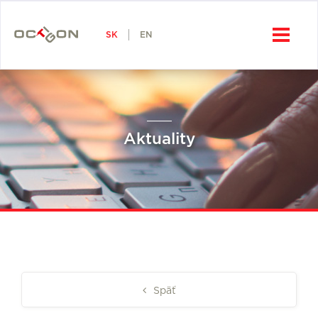
SK
Octigon, a.s.
SK
EN
Aktuality
Späť