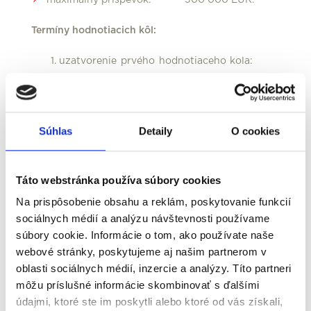
maximálny príspevok: 300 000 EUR.
Termíny hodnotiacich kôl:
uzatvorenie prvého hodnotiaceho kola:
31.1.2019;
uzatvorenie druhého hodnotiaceho kola:
28.2.2019;
uzatvorenie ďalšieho hodnotiaceho kola:
Súhlas
Detaily
O cookies
bude zverejnený na webovom sídle RO.
Oprávnení žiadatelia:
Táto webstránka používa súbory cookies
gymnáziá;
Na prispôsobenie obsahu a reklám, poskytovanie funkcií
stredné športové školy.
sociálnych médií a analýzu návštevnosti používame
súbory cookie. Informácie o tom, ako používate naše
Podmienkou oprávnenosti žiadateľa je, aby bola
webové stránky, poskytujeme aj našim partnerom v
škola zaradená do siete škôl a školských zariadení
oblasti sociálnych médií, inzercie a analýzy. Títo partneri
SR. Žiadateľ zároveň nesmie byť financovaný zo
môžu príslušné informácie skombinovať s ďalšími
súkromných zdrojov (súkromné zdroje nemôžu
údajmi, ktoré ste im poskytli alebo ktoré od vás získali,