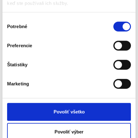
predstavovať 50% a viac).
keď ste používali ich služby.
Oprávnené cieľové skupiny:
Výber
Potrebné
súhlasu
žiaci gymnázia vrátane žiakov so špeciálnymi
výchovno-vzdelávacími potrebami;
žiaci strednej športovej školy;
Preferencie
pedagogickí a odborní zamestnanci gymnázií;
pedagogickí a odborní zamestnanci strednej
Štatistiky
športovej školy.
Povinné aktivity:
Marketing
Tvorba, inovácia, realizácia vzdelávacích
programov zameraných na zvýšenie,
prírodovedných, matematických,
Povoliť všetko
environmentálnych, jazykových, IKT
zručností vrátane finančnej gramotnosti,
podnikateľských vedomostí a ekonomického
Povoliť výber
myslenia