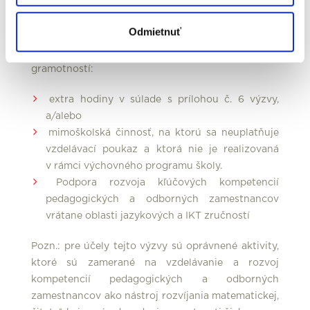
Pozn.: pre účely tejto výzvy sú oprávnené aktivity,
Odmietnuť
ktoré sú zamerané na zvyšovanie čitateľských,
prírodovedných a matematických zručností a
gramotností:
extra hodiny v súlade s prílohou č. 6 výzvy,
a/alebo
mimoškolská činnosť, na ktorú sa neuplatňuje
vzdelávací poukaz a ktorá nie je realizovaná
v rámci výchovného programu školy.
Podpora rozvoja kľúčových kompetencií
pedagogických a odborných zamestnancov
vrátane oblasti jazykových a IKT zručností
Pozn.: pre účely tejto výzvy sú oprávnené aktivity,
ktoré sú zamerané na vzdelávanie a rozvoj
kompetencií pedagogických a odborných
zamestnancov ako nástroj rozvíjania matematickej,