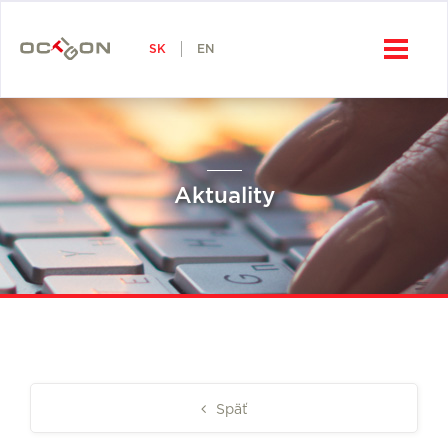
SK
Octigon, a.s.
SK
EN
Aktuality
Späť