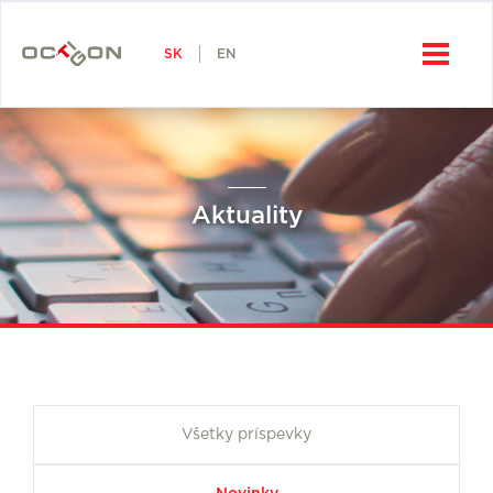
SK
Octigon, a.s.
SK
EN
Aktuality
Všetky príspevky