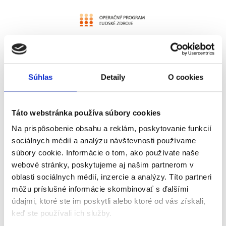
Súhlas
Detaily
O cookies
Novinky
Zlepšené formy bývania pre
Táto webstránka používa súbory cookies
obce s prítomnosťou MRK s
prvkami prestupného bývania v
Na prispôsobenie obsahu a reklám, poskytovanie funkcií
rámci iniciatívy Catchig up –
sociálnych médií a analýzu návštevnosti používame
Regions
súbory cookie. Informácie o tom, ako používate naše
webové stránky, poskytujeme aj našim partnerom v
Ministerstvo vnútra Slovenskej republiky
oblasti sociálnych médií, inzercie a analýzy. Títo partneri
ako sprostredkovateľský orgán pre časť
môžu príslušné informácie skombinovať s ďalšími
operačného programu Ľudské zdroje
údajmi, ktoré ste im poskytli alebo ktoré od vás získali,
vyhlásilo výzvu na predkladanie žiadostí
keď ste používali ich služby.
o nenávratný finančný príspevok