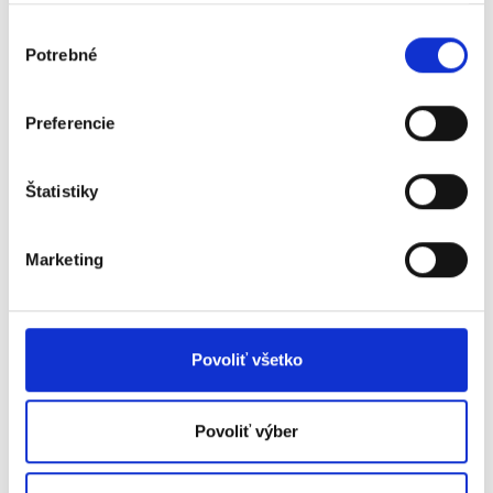
zameranú na zlepšené formy bývania pre
Výber
obce s prítomnosťou MRK s prvkami
Potrebné
súhlasu
prestupného bývania v rámci iniciatívy
Catching up - Regions.
Preferencie
21.10.2021
Štatistiky
Zobraziť článok
Marketing
Povoliť všetko
Povoliť výber