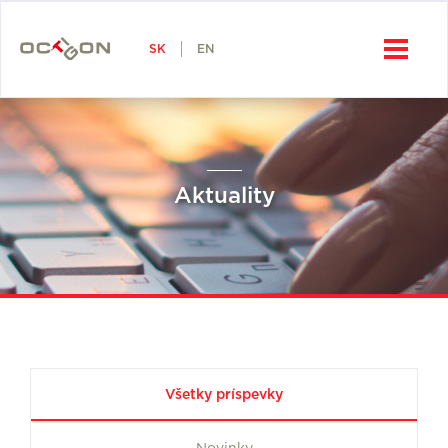
SK
Octigon, a.s.
SK
EN
Aktuality
Všetky príspevky