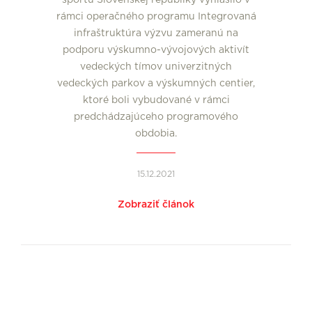
športu Slovenskej republiky vyhlásilo v
rámci operačného programu Integrovaná
infraštruktúra výzvu zameranú na
podporu výskumno-vývojových aktivít
vedeckých tímov univerzitných
vedeckých parkov a výskumných centier,
ktoré boli vybudované v rámci
predchádzajúceho programového
obdobia.
15.12.2021
Zobraziť článok