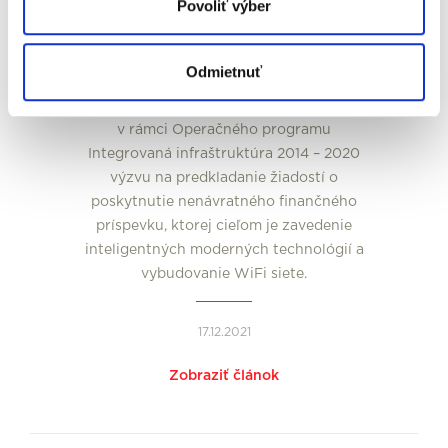
Novinky
Povoliť výber
Moderné technológie II
Ministerstvo investícií, regionálneho
Odmietnuť
rozvoja a informatizácie Slovenskej
republiky vyhlásilo začiatkom decembra
v rámci Operačného programu
Integrovaná infraštruktúra 2014 – 2020
výzvu na predkladanie žiadostí o
poskytnutie nenávratného finančného
príspevku, ktorej cieľom je zavedenie
inteligentných moderných technológií a
vybudovanie WiFi siete.
17.12.2021
Zobraziť článok