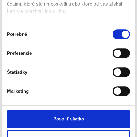
strednými školami a súkromnými
údajmi, ktoré ste im poskytli alebo ktoré od vás získali,
podnikmi na Slovensku a v Nórsku.
keď ste používali ich služby.
20.12.2021
Výber
Potrebné
súhlasu
Zobraziť článok
Preferencie
Štatistiky
Marketing
Povoliť všetko