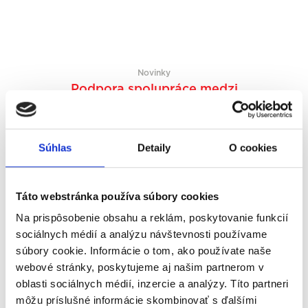
Novinky
Podpora spolupráce medzi
vysokými a strednými školami a
súkromnými podnikmi
Výskumná agentúra vyhlásila koncom
Súhlas
Detaily
O cookies
novembra výzvu na podporu
inštitucionálnej spolupráce medzi
Táto webstránka používa súbory cookies
inštitúciami vysokoškolského
vzdelávania, strednými školami a
Na prispôsobenie obsahu a reklám, poskytovanie funkcií
súkromným sektorom, ktorá je
sociálnych médií a analýzu návštevnosti používame
financovaná z Nórskych grantov a
súbory cookie. Informácie o tom, ako používate naše
štátneho rozpočtu Slovenskej republiky
webové stránky, poskytujeme aj našim partnerom v
a ktorej cieľom je podpora rozvoja
oblasti sociálnych médií, inzercie a analýzy. Títo partneri
spolupráce medzi vysokými školami,
môžu príslušné informácie skombinovať s ďalšími