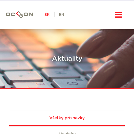
SK
Octigon, a.s.
SK
EN
Aktuality
Všetky príspevky