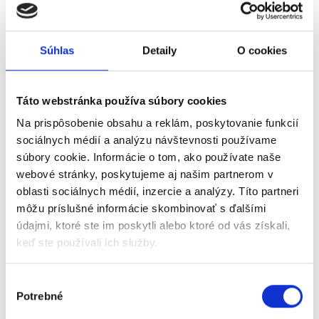
Ministerstvo hospodárstva Slovenskej
republiky ako sprostredkovateľský orgán
v rámci operačného programu Výskum a
Súhlas
Detaily
O cookies
inovácie vyhlásilo výzvu na predkladanie
projektových zámerov zameranú na
Táto webstránka používa súbory cookies
podporu vzniku a činnosti
technologicko-inovačných platforiem v
Na prispôsobenie obsahu a reklám, poskytovanie funkcií
rámci jednotlivých odvetví hospodárstva
sociálnych médií a analýzu návštevnosti používame
(ďalej len „výzva“).
súbory cookie. Informácie o tom, ako používate naše
webové stránky, poskytujeme aj našim partnerom v
oblasti sociálnych médií, inzercie a analýzy. Títo partneri
30.07.2018
môžu príslušné informácie skombinovať s ďalšími
Zobraziť článok
údajmi, ktoré ste im poskytli alebo ktoré od vás získali,
keď ste používali ich služby.
Výber
Potrebné
súhlasu