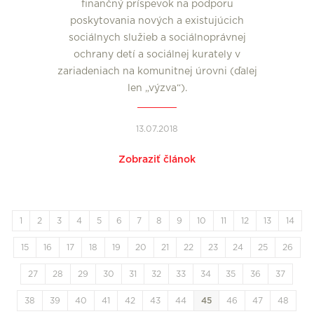
finančný príspevok na podporu
poskytovania nových a existujúcich
sociálnych služieb a sociálnoprávnej
ochrany detí a sociálnej kurately v
zariadeniach na komunitnej úrovni (ďalej
len „výzva“).
13.07.2018
Zobraziť článok
1
2
3
4
5
6
7
8
9
10
11
12
13
14
15
16
17
18
19
20
21
22
23
24
25
26
27
28
29
30
31
32
33
34
35
36
37
38
39
40
41
42
43
44
45
46
47
48