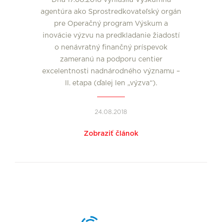
Dňa 17.08.2018 vyhlásila Výskumná
agentúra ako Sprostredkovateľský orgán
pre Operačný program Výskum a
inovácie výzvu na predkladanie žiadostí
o nenávratný finančný príspevok
zameranú na podporu centier
excelentnosti nadnárodného významu –
II. etapa (ďalej len „výzva“).
24.08.2018
Zobraziť článok